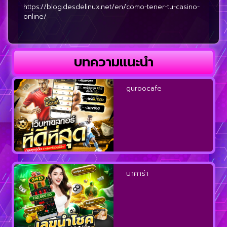
https://blog.desdelinux.net/en/como-tener-tu-casino-
online/
บทความแนะนำ
guroocafe
บาคาร่า