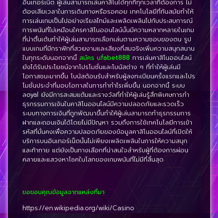
อินเทอร์เน็ต ผู้เล่นสามารถเล่นคาสิโนได้ทุกที่ทุกเวลาที่ต้องการ ไม่
ต้องเสียเวลาในการเดินทางหรือรอคอย เทคโนโลยีที่ทันสมัยทำให้
การเล่นเกมเป็นไปอย่างเรียลไทม์และเพลิดเพลินไปกับประสบการณ์
การพนันที่ไม่เหมือนใครคาสิโนออนไลน์นั้นมีความหลากหลายในเกม
ที่น่าตื่นเต้นทำให้ผู้เล่นสามารถเลือกเล่นตามความชอบของตน รูป
แบบเกมที่มีกราฟิกที่สวยงามและเสียงที่สมจริงเพิ่มความสนุกสนาน
ในทุกระดับนอกจากนี้
สมัคร ufabet888
การเล่นคาสิโนออนไลน์
ยังได้รับประโยชน์จากโปรโมชั่นและโบนัสต่าง ๆ ที่ทำให้ผู้เล่นมี
โอกาสชนะมากขึ้น โบนัสต้อนรับสำหรับผู้ลงทะเบียนครั้งแรกและโปร
โมชั่นประจำที่มอบโอกาสในการทำกำไรเพิ่มขึ้น นอกจากนี้ ระบบ
ลoyal ยังมีการสะสมแต้มและรางวัลที่ทำให้ผู้เล่นรู้สึกพิเศษการทำ
ธุรกรรมการเงินในคาสิโนออนไลน์มีความปลอดภัยและรวดเร็ว
ระบบทางการเงินที่ถูกพัฒนาขึ้นทำให้ผู้เล่นสามารถทำธุรกรรมการ
ฝากและถอนเงินได้โดยไม่มีปัญหา รวมถึงการใช้เทคโนโลยีการเข้า
รหัสที่มั่นคงเพื่อความปลอดภัยของข้อมูลคาสิโนออนไลน์ที่เปิดให้
บริการบนอินเทอร์เน็ตนั้นไม่เพียงเพลิดเพลินในการให้ความสนุก
และท้าทาย แต่ยังเป็นทางเลือกที่น่าสนใจสำหรับผู้ที่ต้องการผ่อน
คลายและแสวงหาโชคในโลกของเกมพนันที่ไม่มีที่สิ้นสุด
ขอขอบคุณข้อมูลจากแหล่งที่มา
https://en.wikipedia.org/wiki/Casino