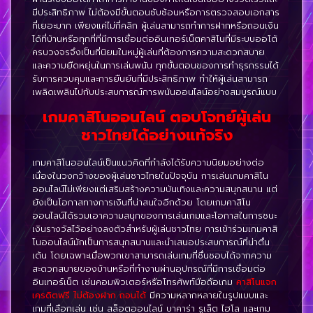
มีประสิทธิภาพ ไม่ต้องมีขั้นตอนซับซ้อนหรือการตรวจสอบเอกสาร
ที่เยอะมาก เพียงแค่ไม่กี่คลิก ผู้เล่นสามารถทำการฝากหรือถอนเงิน
ได้ที่บ้านหรือทุกที่ที่มีการเชื่อมต่ออินเทอร์เน็ตคาสิโนที่มีระบบออโต้
ครบวงจรจึงเป็นที่นิยมในหมู่ผู้เล่นที่ต้องการความสะดวกสบาย
และความยืดหยุ่นในการเล่นพนัน ทุกขั้นตอนของการทำธุรกรรมได้
รับการควบคุมและการยืนยันที่มีประสิทธิภาพ ทำให้ผู้เล่นสามารถ
เพลิดเพลินไปกับประสบการณ์การพนันออนไลน์อย่างสมบูรณ์แบบ
เกมคาสิโนออนไลน์ ตอบโจทย์ผู้เล่น
ชาวไทยได้อย่างแท้จริง
เกมคาสิโนออนไลน์เป็นแนวคิดที่กำลังได้รับความนิยมอย่างต่อ
เนื่องในวงกว้างของผู้เล่นชาวไทยในปัจจุบัน การเล่นเกมคาสิโน
ออนไลน์ไม่เพียงแต่เสริมสร้างความบันเทิงและความสนุกสนาน แต่
ยังเป็นโอกาสทางการเงินที่น่าสนใจอีกด้วย โดยเกมคาสิโน
ออนไลน์ได้รวมเอาความสนุกของการเล่นเกมและโอกาสในการชนะ
เงินรางวัลไว้อย่างลงตัวสำหรับผู้เล่นชาวไทย การเข้าร่วมเกมคาสิ
โนออนไลน์มักเป็นการสนุกสนานและนำเสนอประสบการณ์ที่น่าตื่น
เต้น โดยเฉพาะเมื่อพวกเขาสามารถเล่นเกมที่ชื่นชอบได้จากความ
สะดวกสบายของบ้านหรือที่ทำงานผ่านอุปกรณ์ที่มีการเชื่อมต่อ
อินเทอร์เน็ต เช่นคอมพิวเตอร์หรือโทรศัพท์มือถือเกม
คาสิโนแจก
เครดิตฟรี ไม่ต้องฝาก ถอนได้
มีความหลากหลายในรูปแบบและ
เกมที่เลือกเล่น เช่น สล็อตออนไลน์ บาคาร่า รูเล็ต ไฮโล และเกม