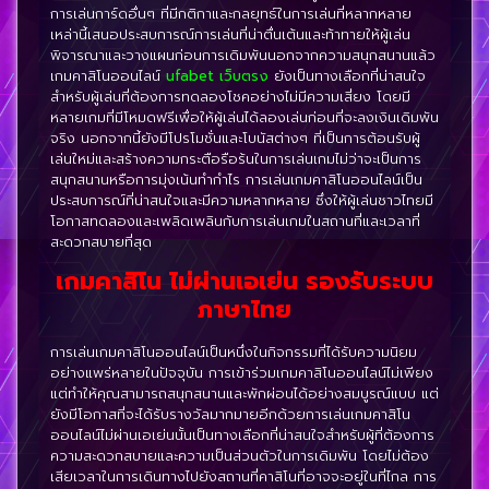
การเล่นการ์ดอื่นๆ ที่มีกติกาและกลยุทธ์ในการเล่นที่หลากหลาย
เหล่านี้เสนอประสบการณ์การเล่นที่น่าตื่นเต้นและท้าทายให้ผู้เล่น
พิจารณาและวางแผนก่อนการเดิมพันนอกจากความสนุกสนานแล้ว
เกมคาสิโนออนไลน์
ufabet เว็บตรง
ยังเป็นทางเลือกที่น่าสนใจ
สำหรับผู้เล่นที่ต้องการทดลองโชคอย่างไม่มีความเสี่ยง โดยมี
หลายเกมที่มีโหมดฟรีเพื่อให้ผู้เล่นได้ลองเล่นก่อนที่จะลงเงินเดิมพัน
จริง นอกจากนี้ยังมีโปรโมชั่นและโบนัสต่างๆ ที่เป็นการต้อนรับผู้
เล่นใหม่และสร้างความกระตือรือร้นในการเล่นเกมไม่ว่าจะเป็นการ
สนุกสนานหรือการมุ่งเน้นทำกำไร การเล่นเกมคาสิโนออนไลน์เป็น
ประสบการณ์ที่น่าสนใจและมีความหลากหลาย ซึ่งให้ผู้เล่นชาวไทยมี
โอกาสทดลองและเพลิดเพลินกับการเล่นเกมในสถานที่และเวลาที่
สะดวกสบายที่สุด
เกมคาสิโน ไม่ผ่านเอเย่น รองรับระบบ
ภาษาไทย
การเล่นเกมคาสิโนออนไลน์เป็นหนึ่งในกิจกรรมที่ได้รับความนิยม
อย่างแพร่หลายในปัจจุบัน การเข้าร่วมเกมคาสิโนออนไลน์ไม่เพียง
แต่ทำให้คุณสามารถสนุกสนานและพักผ่อนได้อย่างสมบูรณ์แบบ แต่
ยังมีโอกาสที่จะได้รับรางวัลมากมายอีกด้วยการเล่นเกมคาสิโน
ออนไลน์ไม่ผ่านเอเย่นนั้นเป็นทางเลือกที่น่าสนใจสำหรับผู้ที่ต้องการ
ความสะดวกสบายและความเป็นส่วนตัวในการเดิมพัน โดยไม่ต้อง
เสียเวลาในการเดินทางไปยังสถานที่คาสิโนที่อาจจะอยู่ในที่ไกล การ