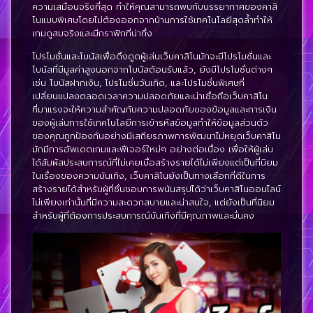
ความเสมือนจริงที่สุด ทำให้คุณสามารถพบกับบรรยากาศของคาสิ
โนแบบพิเศษโดยไม่ต้องออกจากบ้านการใช้เทคโนโลยีสุดล้ำทำให้
เกมดูสมจริงและมีกราฟิกที่น่าทึ่ง
โปรโมชั่นและโบนัสเพื่อดึงดูดผู้เล่นเว็บคาสิโนมักจะมีโปรโมชั่นและ
โบนัสที่มีมูลค่าสูงนอกจากโบนัสต้อนรับแล้ว, ยังมีโปรโมชั่นต่างๆ
เช่น โบนัสฝากเงิน, โปรโมชั่นวันเกิด, และโปรโมชั่นพิเศษที่
เปลี่ยนแปลงตลอดเวลาความปลอดภัยและน่าเชื่อถือเว็บคาสิโน
ที่มาแรงจะให้ความสำคัญกับความปลอดภัยของข้อมูลและการเงิน
ของผู้เล่นการใช้เทคโนโลยีการเข้ารหัสข้อมูลทำให้ข้อมูลส่วนตัว
ของคุณถูกป้องกันอย่างมีเสถียรภาพการพัฒนาไม่หยุดเว็บคาสิโน
มักมีการอัพเดตเกมและฟีเจอร์ใหม่ๆ อย่างต่อเนื่อง เพื่อให้ผู้เล่น
ได้สัมผัสประสบการณ์ที่ไม่เคยเบื่อสร้างรายได้ไม่เพียงแต่เป็นที่นิยม
ในเรื่องของความบันเทิง, เว็บคาสิโนยังเป็นทางเลือกที่ดีในการ
สร้างรายได้สำหรับผู้ที่ชื่นชอบการพนันสรุปได้ว่าเว็บคาสิโนออนไลน์
ไม่เพียงเท่านั้นที่มีความสะดวกสบายและน่าสนใจ, แต่ยังเป็นที่นิยม
สำหรับผู้ที่ต้องการประสบการณ์บันเทิงที่มีคุณภาพและมั่นคง