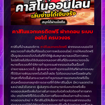
คาสิโนแจกเครดิตฟรี ฝากถอน ระบบ
ออโต้ ครบวงจร
คาสิโนที่นำเสนอบริการ
คาสิโนแจกเครดิตฟรี
ฝากถอนระบบออโต้
ครบวงจรกำลังเป็นที่นิยมในวงการพนันออนไลน์ การให้เครดิตฟรี
เป็นรูปแบบของโปรโมชั่นที่ทำให้ผู้เล่นสนุกสนานและมีโอกาสชนะ
โบนัสโดยไม่ต้องใช้เงินของตนเองคาสิโนที่มีระบบครบวงจรนั้น
หมายถึงระบบที่ทำให้การทำธุรกรรมฝากถอนเงินเป็นเรื่องที่
ง่ายดายและรวดเร็ว ผู้เล่นสามารถทำธุรกรรมได้ทันทีผ่านทางระบบ
ที่ได้รับการพัฒนาเทคโนโลยีล้ำสมัย ไม่ต้องรอนานหรือเผชิญกับ
ปัญหาที่เกิดขึ้นในกระบวนการทำธุรกรรมการแจกเครดิตฟรีเป็น
ส่วนหนึ่งของกลยุทธ์การตลาดที่ทำให้คาสิโนนั้นๆ มีความแตกต่าง
และน่าสนใจในตลาด ผู้เล่นทุกระดับสามารถรับเครดิตฟรีเพื่อ
ทดลองเล่นหรือเพิ่มโอกาสในการชนะโบนัสโดยไม่ต้องทำการฝาก
เงิน เครดิตฟรีที่ได้รับจะเป็นโอกาสที่ยอดเยี่ยมในการสำรวจและ
ทดลองเกมใหม่ ๆ ที่คาสิโนมีให้เลือกการทำธุรกรรมฝากถอนเงิน
ผ่านระบบออโต้ทำให้การทำงานของคาสิโนเป็นไปอย่างรวดเร็วและ