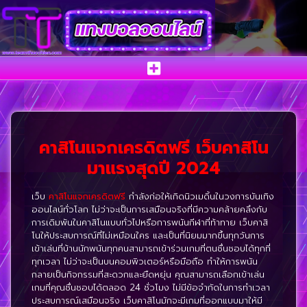
คาสิโนแจกเครดิตฟรี เว็บคาสิโน
มาแรงสุดปี 2024
เว็บ
คาสิโนแจกเครดิตฟรี
กำลังก่อให้เกิดนิวเมดิ้นในวงการบันเทิง
ออนไลน์ทั่วโลก ไม่ว่าจะเป็นการเสมือนจริงที่มีความคล้ายคลึงกับ
การเดิมพันในคาสิโนแบบทั่วไปหรือการพนันกีฬาที่ท้าทาย เว็บคาสิ
โนให้ประสบการณ์ที่ไม่เหมือนใคร และเป็นที่นิยมมากขึ้นทุกวันการ
เข้าเล่นที่บ้านนักพนันทุกคนสามารถเข้าร่วมเกมที่ตนชื่นชอบได้ทุกที่
ทุกเวลา ไม่ว่าจะเป็นบนคอมพิวเตอร์หรือมือถือ ทำให้การพนัน
กลายเป็นกิจกรรมที่สะดวกและยืดหยุ่น คุณสามารถเลือกเข้าเล่น
เกมที่คุณชื่นชอบได้ตลอด 24 ชั่วโมง ไม่มีข้อจำกัดในการทำเวลา
ประสบการณ์เสมือนจริง เว็บคาสิโนมักจะมีเกมที่ออกแบบมาให้มี