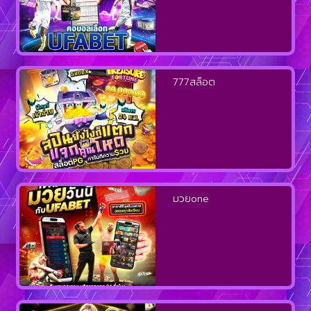
777สล็อต
มวยone