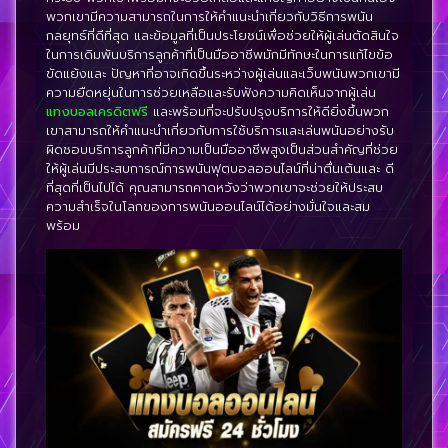
พวกเขามีความสามารถในการให้คำแนะนำเกี่ยวกับวิธีการพนัน
กลยุทธ์ที่ดีที่สุด และข้อมูลที่เป็นประโยชน์เพื่อช่วยให้ผู้เล่นตัดสินใจ
ในการเดิมพันบริการลูกค้าที่เป็นมืออาชีพมักมีทักษะในการแก้ไขข้อ
ขัดแย้งและ ปัญหาที่อาจเกิดขึ้นระหว่างผู้เล่นและเว็บพนันพวกเขามี
ความยืดหยุ่นในการช่วยเหลือและรับฟังความคิดเห็นจากผู้เล่น
แทงบอลเครดิตฟรี
และพร้อมที่จะปรับปรุงบริการให้ดียิ่งขึ้นพวก
เขาสามารถให้คำแนะนำเกี่ยวกับการใช้บริการและเล่นพนันอย่างรับ
ผิดชอบบริการลูกค้าที่มีความเป็นมืออาชีพสูงเป็นส่วนสำคัญที่ช่วย
ให้ผู้เล่นมีประสบการณ์การพนันฟุตบอลออนไลน์ที่น่าตื่นเต้นและ ดี
ที่สุดที่เป็นไปได้ คุณสามารถคาดหวังว่าพวกเขาจะช่วยให้ประสบ
ความสำเร็จในโลกของการพนันออนไลน์ได้อย่างมั่นใจและสม
พร้อม