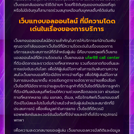
เว็บตรงกลับออกมาใช้ได้ง่ายๆ โดยที่ใช้ต้นทุนของตนน้อยที่สุด
หรือไม่มีเงินทุนก็สามารถร่วมสนุกเหมือนกับบุคคลอื่นๆได้เช่นกัน
เว็บแทงบอลออนไลน์ ที่มีความโดด
เด่นในเรื่องของการบริการ
เว็บแทงบอลออนไลน์มีความสำคัญในการให้บริการแก่นักเดิมพัน
คุณอาจกำลังมองหาเว็บไซต์ที่มีความโดดเด่นในเรื่องของการ
บริการและประสบการณ์ที่ดีสำหรับผู้เล่น นี่คือบางเหตุผลที่เว็บแทง
บอลออนไลน์ที่มีความโดดเด่น เว็บแทงบอล
ufar88 call center
ที่ดีจะมีตลาดและราวต่อรางที่หลากหลาย รวมถึงตลาดท้องถิ่นและ
การแข่งขันระดับโลก เพื่อให้ผู้เล่นมีโอกาสในการเดิมพันตามความ
สนใจเว็บแทงบอลที่ดีจะมีอัตราการจ่ายที่สูง เพื่อให้ผู้เล่นมีโอกาส
ในการชนะเงินมากขึ้น ควรเรียกดูตารางอัตราการจ่ายเพื่อเลือก
เว็บไซต์ที่มีอัตราการจ่ายสูงบริการลูกค้าที่ดีเว็บไซต์ที่มีบริการลูกค้า
ที่ดีจะมีทีมสนับสนุนที่พร้อมให้ความช่วยเหลือตลอดเวลา ผ่านช่อง
ทางที่หลากหลาย เช่น แชทสด, อีเมล, หรือโทรศัพท์เว็บแทงบอลที่
ดีจะมีโบนัสและโปรโมชั่นที่น่าสนใจสำหรับผู้เล่นใหม่และสมาชิกที่มี
ประสบการณ์ เพื่อเพิ่มมูลค่าในการแทง เว็บไซต์ที่ดีควรมี
แอพพลิเคชันและเวอร์ชันมือถือที่ใช้ง่ายและเข้าถึงได้จากอุปกรณ์
พกพา
เพื่อความสะดวกสบายของผู้เล่น เว็บแทงบอลควรมีสถิติและข้อมูล