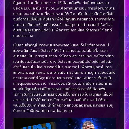
ที่สูงมาก โดยมีตลาดต่าง ๆ ให้เลือกเดิมพัน ทั้งทีมชนะผลรวม
ของคะแนนและอื่น ๆ ที่ช่วยเพิ่มโอกาสในการชนะการเลือกมากมาย
การแทงบอลมีตลาดที่หลากหลายให้เลือก เริ่มต้นจากลีกท้องถิ่นไป
จนถึงการแข่งขันระดับโลก เพื่อให้คุณสามารถแทงในรายการที่คุณ
สนใจการวิเคราะห์และกิจกรรมที่ร่วมสนุก การทำความเข้าใจเกี่ยว
กับทีมและผู้เล่นที่จะแข่งขัน เพื่อการวิเคราะห์และทำความเข้าใจที่ดี
ก่อนการแทง
เป็นส่วนสำคัญในการพนันแอพพลิเคชันและเว็บไซต์แทงบอล มี
แอพพลิเคชันและเว็บไซต์ที่ให้บริการแทงบอลออนไลน์ที่สะดวก
สบายและเป็นมาตรฐานสากล ทำให้คุณสามารถแทงบอลได้ทุกที่ทุก
เวลาโปรโมชั่นและโบนัส บางเว็บไซต์แทงบอลมีโปรโมชั่นและโบนัส
สำหรับผู้เล่นใหม่และสมาชิกที่มีประสบการณ์ เพื่อเพิ่มมูลค่าในการ
แทงความสนุกและความสามารถในการติดตาม การดูการแข่งขันกับ
การแทงบอลทำให้คุณมีความสนุกมากขึ้น และเพิ่มความตื่นเต้นใน
การดูบอลราวต่อราง การแทงบอลให้คุณโอกาสในการเลือกการ
แข่งขันที่คุณเชื่อว่ามีโอกาสชนะ และมีราวต่อรางให้เลือกเพิ่ม
โอกาสในการชนะเงินการแทงบอลเป็นกิจกรรมที่น่าสนุกและเสี่ยงที่
สามารถทำกำไรได้ แต่ควรจัดการเงินอย่างมีสติและอย่าให้การ
พนันเป็นปัญหา คำแนะนำที่ดีคือที่จะแทงบอลอย่างมีสมาธิและรับรู้
ถึงความรับผิดชอบในการพนันของคุณ