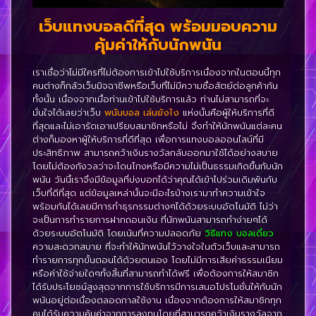
เว็บแทงบอลดีที่สุด พร้อมมอบความ
คุ้มค่าให้กับนักพนัน
เราเชื่อว่าไม่มีใครที่ไม่ต้องการเข้าไปใช้บริการเนื่องจากในตอนนี้ทุก
คนต่างก็กลัวเว็บมิจฉาชีพหรือเว็บที่ไม่มีความซื่อสัตย์ต่อลูกค้ากัน
ทั้งนั้น เนื่องจากเมื่อท่านเข้าไปใช้บริการแล้ว ท่านไม่สามารถที่จะ
มั่นใจได้เลยว่าเว็บ
พนันบอล เล่นยังไง
แห่งนั้นคือผู้ให้บริการที่ดี
ที่สุดและไม่เอารัดเอาเปรียบสมาชิกหรือไม่ จึงทำให้นักพนันแต่ละคน
ต่างก็มองหาผู้ให้บริการที่ดีที่สุด เพื่อการแทงบอลออนไลน์ที่มี
ประสิทธิภาพ สามารถคว้าเงินรางวัลกลับออกมาใช้ได้อย่างสบาย
โดยไม่ต้องกังวลว่าจะโดนโกงหรือมีความไม่เป็นธรรมเกิดขึ้นกับนัก
พนัน วันนี้เราจึงมีข้อมูลที่บ่งบอกได้ว่าคุณได้เข้าไปร่วมเดิมพันกับ
เว็บที่ดีที่สุด แต่ข้อมูลเหล่านั้นจะมีอะไรบ้างเรามาทำความเข้าใจ
พร้อมกันได้เลยมีการทำธุรกรรมต่างๆได้ด้วยระบบอัตโนมัติ ไม่ว่า
จะเป็นการทำรายการฝากถอนเงิน ที่นักพนันสามารถทำง่ายๆได้
ด้วยระบบอัตโนมัติ โดยเน้นที่ความปลอดภัย
วิธีแทง บอลเดี่ยว
ความสะดวกสบาย ที่จะทำให้นักพนันไว้วางใจในตัวเว็บและสามารถ
ทำรายการทุกขั้นตอนได้ด้วยตนเอง โดยไม่มีการเสียค่าธรรมเนียม
หรือค่าใช้จ่ายใดๆทั้งสิ้นที่สามารถทำได้ฟรี เพื่อต้องการให้สมาชิก
ได้รับประโยชน์สูงสุดจากการใช้บริการมีการเสนอโปรโมชั่นให้กับนัก
พนันอยู่ต่อเนื่องตลอดกาลใช้งาน เนื่องจากต้องการให้สมาชิกทุก
คนได้รับความคุ้มค่าจากการลงทุนโดยที่สามารถคว้าเงินรางวัลจาก