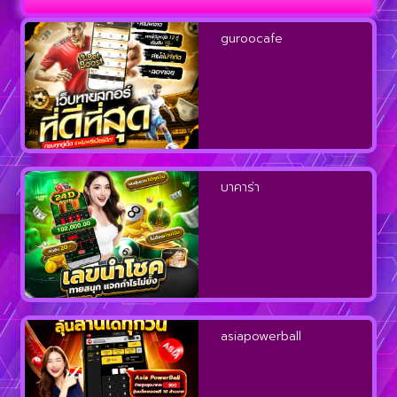
guroocafe
บาคาร่า
asiapowerball