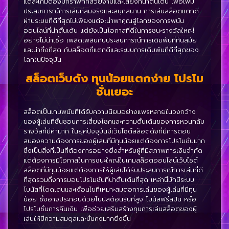
แต่ละเกมต้องมีกราฟิกที่สวยงามและเสียงที่น่าตื่นเต้น เพื่อเพิ่ม
ประสบการณ์การเล่นที่สมจริงและสนุกสนาน การเล่นสล็อตแตกดี
ผ่านระบบที่ดีที่สุดไม่เพียงแต่จะนำพาคุณสู่โลกของการพนัน
ออนไลน์ที่น่าตื่นเต้น แต่ยังเป็นโอกาสที่ดีในการชนะรางวัลใหญ่
อย่างไม่น่าเชื่อ เพลิดเพลินกับประสบการณ์การเดิมพันที่ทันสมัย
และน่าทึ่งที่สุด กับสล็อตที่แตกดีและระบบการเดิมพันที่ดีที่สุดของ
โลกในปัจจุบัน
สล็อตเว็บดัง ทุนน้อยแตกง่าย โปรโม
ชั่นเยอะ
สล็อตเป็นเกมพนันที่ได้รับความนิยมอย่างแพร่หลายในวงกว้าง
ของผู้เล่นที่ชื่นชอบการเสี่ยงโชคและความตื่นเต้นของการหวนกลับ
รางวัลที่มีค่ามาก ในยุคปัจจุบันมีเว็บไซต์สล็อตดังที่มีการตอบ
สนองความต้องการของผู้เล่นที่มีทุนน้อยแต่ต้องการโปรโมชั่นมาก
ซึ่งเป็นสิ่งที่เป็นที่ต้องการอย่างยิ่งสำหรับผู้ที่มีสภาพการเงินจำกัด
แต่ต้องการมีโอกาสในการชนะใหญ่ในเกมสล็อตออนไลน์เว็บไซต์
สล็อตที่มีทุนน้อยแต่ต้องการให้ผู้เล่นได้รับประสบการณ์การเล่นที่ดี
ที่สุดรวมถึงการมอบโปรโมชั่นที่น่าตื่นเต้นที่สุด เหล่านี้มักมีระบบ
โบนัสที่โดดเด่นและเงื่อนไขที่เหมาะสมต่อการเล่นของผู้เล่นที่มีทุน
น้อย ซึ่งอาจประกอบด้วยโบนัสต้อนรับที่สูง โบนัสฟรีสปิน หรือ
โปรโมชั่นการคืนเงิน เพื่อช่วยเสริมสร้างทุนการเล่นสล็อตของผู้
เล่นให้มีความสมดุลและมั่นคงมากยิ่งขึ้น