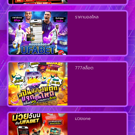
ราคาบอลไหล
777สล็อต
มวยone