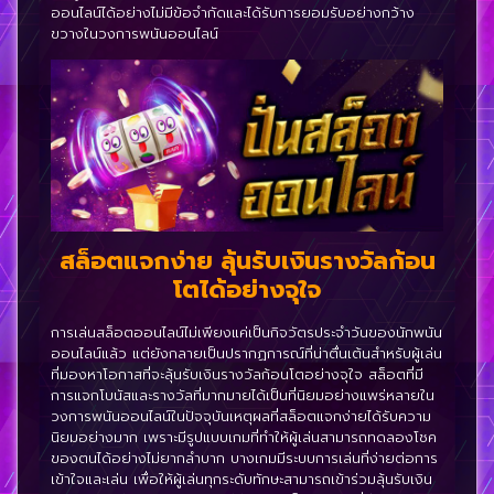
ออนไลน์ได้อย่างไม่มีข้อจำกัดและได้รับการยอมรับอย่างกว้าง
ขวางในวงการพนันออนไลน์
สล็อตแจกง่าย ลุ้นรับเงินรางวัลก้อน
โตได้อย่างจุใจ
การเล่นสล็อตออนไลน์ไม่เพียงแค่เป็นกิจวัตรประจำวันของนักพนัน
ออนไลน์แล้ว แต่ยังกลายเป็นปรากฏการณ์ที่น่าตื่นเต้นสำหรับผู้เล่น
ที่มองหาโอกาสที่จะลุ้นรับเงินรางวัลก้อนโตอย่างจุใจ สล็อตที่มี
การแจกโบนัสและรางวัลที่มากมายได้เป็นที่นิยมอย่างแพร่หลายใน
วงการพนันออนไลน์ในปัจจุบันเหตุผลที่สล็อตแจกง่ายได้รับความ
นิยมอย่างมาก เพราะมีรูปแบบเกมที่ทำให้ผู้เล่นสามารถทดลองโชค
ของตนได้อย่างไม่ยากลำบาก บางเกมมีระบบการเล่นที่ง่ายต่อการ
เข้าใจและเล่น เพื่อให้ผู้เล่นทุกระดับทักษะสามารถเข้าร่วมลุ้นรับเงิน