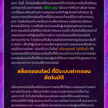
ทุกๆ วันนี้ เว็บไซต์สล็อตที่มีทุนน้อยแต่มีโปรโมชั่นมากนั้นเป็นที่นิยม
อย่างมากในวงการพนัน
สล็อต pg
เนื่องจากให้โอกาสในการชนะ
มากขึ้นและเสริมสร้างความสนุกสนานให้กับผู้เล่นอย่างไม่น้อย ผู้
เล่นสามารถเลือกเล่นสล็อตที่มีเงินลงทุนต่ำแต่มีโอกาสในการชนะ
มาก โดยไม่ต้องกังวลเรื่องการเสี่ยงภัยเพราะสมัครสมาชิกและ
ฝากเงินได้ง่าย รวมถึงมีการช่วยเหลือผู้เล่นทุกคนผ่านทางระบบ
ฝาก-ถอนอัตโนมัติที่มีประสิทธิภาพและรวดเร็วเว็บไซต์สล็อตเหล่านี้
เสนอช่องทางให้ผู้เล่นมีโอกาสในการชนะในเกมสล็อตออนไลน์
อย่างมากมาย โดยมีเกมให้เลือกเล่นในหลากหลายรูปแบบและธีมที่
น่าสนใจ เพื่อให้ผู้เล่นสามารถเลือกเล่นตามความชอบและสไตล์การ
เล่นได้อย่างอิสระ เรียกได้ว่าเว็บไซต์
สล็อตแตกดี ไม่มีขั้นต่ำ
ที่มี
ทุนน้อยแต่มีโปรโมชั่นมากนั้นเป็นที่ชื่นชอบอย่างมากในวงการพนัน
ออนไลน์และยังเป็นที่ค้นหาของผู้เล่นที่ต้องการผลกำไรสูงและความ
สนุกสนานจากการเล่นสล็อตออนไลน์
สล็อตออนไลน์ ที่มีระบบฝากถอน
อัตโนมัติ
สล็อตออนไลน์เป็นหนึ่งในเกมการพนันที่ได้รับความนิยมอย่างแพร่
หลายในปัจจุบัน เนื่องจากมีความสะดวกสบายและเข้าถึงง่าย
นอกจากนี้ มีเว็บไซต์สล็อตออนไลน์บางแห่งที่มีระบบฝากถอน
อัตโนมัติที่ทำให้ผู้เล่นสามารถทำรายการได้อย่างรวดเร็วและสะดวก
สบายตลอดเวลา ระบบนี้มีประโยชน์อย่างมากต่อผู้เล่นที่ต้องการ