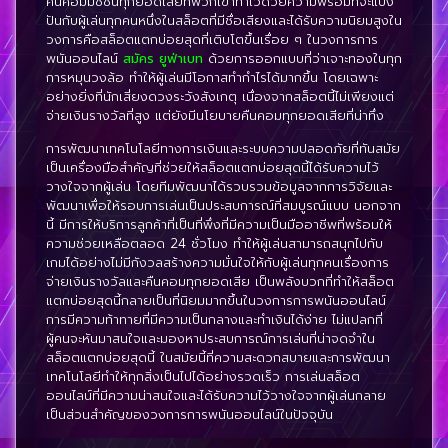
คืนคอมมิชชั่นทุกยอดเสียที่พวกเขาทำไว้ด้วยความพร้อมที่จะแบ่ง
ปันกับผู้เล่นทุกคนหนึ่งในสล็อตที่มีชื่อเสียงและได้รับความนิยมสูงใน
วงการคือสล็อตแตกบ่อยสุดที่เติบโตขึ้นเรื่อย ๆ ในวงการการ
พนันออนไลน์
สมัคร ยูฟ่าเบท
ด้วยการออกแบบที่ว่าเจาะทองในทุก
การหมุนวงล้อ ทำให้ผู้เล่นมีโอกาสทำกำไรได้มากขึ้น โดยเฉพาะ
อย่างยิ่งที่นักเสี่ยงดวงระวังสังเกตุ เนื่องจากสล็อตนี้ไม่เพียงแต่
จ่ายเงินรางวัลที่สูง แต่ยังมีนโยบายคืนคอมทุกยอดเสียที่น่าทึ่ง
การพัฒนาเทคโนโลยีทางการเงินและระบบความปลอดภัยที่ทันสมัย
เป็นเครื่องมือสำคัญที่ช่วยให้สล็อตแตกบ่อยสุดนี้ได้รับความไว้
วางใจจากผู้เล่น โดยทีมพัฒนาได้รวบรวมข้อมูลจากการวิจัยและ
พัฒนาเพื่อให้รอบการเล่นเป็นประสบการณ์ที่สมบูรณ์แบบ นอกจาก
นี้ มีการให้บริการลูกค้าที่เป็นที่พึ่งที่มีความเป็นมืออาชีพที่พร้อมให้
ความช่วยเหลือตลอด 24 ชั่วโมง ทำให้ผู้เล่นสามารถสนุกไปกับ
เกมได้อย่างไม่มีกังวลสร้างความมั่นใจให้กับผู้เล่นทุกคนเรื่องการ
จ่ายเงินรางวัลและคืนคอมทุกยอดเสีย เป็นพลังบวกที่ทำให้สล็อต
แตกบ่อยสุดนี้กลายเป็นที่นิยมมากขึ้นในวงการการพนันออนไลน์
การมีความท้าทายที่มีความเป็นกลางและทำเงินได้ง่าย ไม่แปลกที่
ผู้คนจะหันมาสนใจและมองหาประสบการณ์การเล่นที่น่าจดจำใน
สล็อตแตกบ่อยสุดนี้ ในสมัยนี้ที่ความสะดวกสบายและการพัฒนา
เทคโนโลยีทำให้ทุกสิ่งเป็นไปได้อย่างรวดเร็ว การเล่นสล็อต
ออนไลน์ที่มีความน่าสนใจและได้รับความไว้วางใจจากผู้เล่นกลาย
เป็นส่วนสำคัญของวงการการพนันออนไลน์ในปัจจุบัน