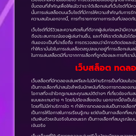
ขั้นตอนที่สำคัญเพื่อให้แน่ใจว่าเราได้เลือกเล่นที่เว็บไซต์ท
นั้นการเล่นสล็อตบนเว็บไซต์ที่มีการให้ความสำคัญกับการรักษา
ความสนใจนอกจากนี้, การทำรายการทางการเงินที่ปลอดภัยจะ
เว็บไซต์ที่มีรีวิวและความคิดเห็นที่ดีจากผู้เล่นก่อนหน้ามีคว
ถึงประสบการณ์ของผู้เล่นท่านอื่น, และทำให้เราตัดสินใจได้อย่า
กันเองจะเป็นที่น่าเชื่อถือ การตรวจสอบว่ามีการติดต่อและ
ทำให้เรามั่นใจในการเล่นสล็อตสรุปลงมาอยู่ที่การเลือกเล่
ในการเล่นสล็อตมีที่มาจากการเลือกที่ถูกต้องและการที่เรา
เว็บสล็อต ทดลอง
เว็บสล็อตที่มีทดลองเล่นฟรีและไม่มีค่าบริการเป็นที่นิยมใ
เป็นทางเลือกที่น่าสนใจสำหรับนักพนันที่ต้องการทดลองเกมก่อ
โอกาสที่จะเข้าใจกฎเกมและคุณสมบัติต่างๆ ที่เกี่ยวข้องกั
แบบและเกมต่าง ๆ โดยไม่ต้องเสี่ยงเงิน นอกจากนี้ยังเป็
โดยที่ไม่มีค่าบริการใด ๆ ทำให้การทดลองเล่นเป็นทางเลือก
เป็นการให้โอกาสในการเรียนรู้เกม แต่ยังเป็นทางเลือกที่เหมา
เดิมพันด้วยเงินจริงในตอนแรก เป็นทางเลือกที่สมบูรณ์แบ
เงินจริง