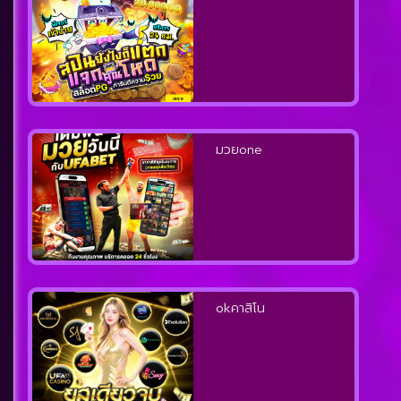
มวยone
okคาสิโน