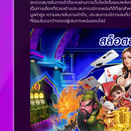
สะดวกสบายในการเข้าถึงเกมผ่านทางเว็บไซต์หรือแอปพลิเคชันมื
เป็นทางเลือกที่ช่วยสร้างประสบการณ์การพนันที่ดีที่สุดสำหร
มูลค่าสูง ความสบายในการเข้าถึง, ประสบการณ์การเล่นที่น่าต
ที่นิยมในวงกว้างของผู้เล่นการพนันออนไลน์