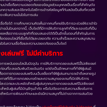
ี่มีความน่าเชื่อถือความปลอดภัยของข้อมูลส่วนบุคคลเป็นเรื่องที่สำคัญดัง
ความลับและใช้เทคโนโลยีการเข้ารหัสข้อมูลที่ทันสมัยเป็นสิ่งที่ควรให้
เพิ่มความมั่นใจในการเล่น
ามเชื่อถือได้ การศึกษาความคิดเห็นจากคนที่เคยใช้บริการจะช่วยให้เราเข้าใจ
งมั่นใจนอกจากนี้, เว็บไซต์ที่มีการให้บริการลูกค้าที่ดีและรองรับที่เป็น
ช่วยเหลือจากระบบลูกค้าที่ตอบสนองได้ดีเป็นอีกขั้นตอนที่สำคัญในการ
นสล็อตออนไลน์ที่เชื่อถือได้และปลอดภัย ความสำเร็จและความสนุกสนาน
มั่นใจในความเชื่อถือและความปลอดภัยของเว็บไซต์
เล่นฟรี ไม่มีค่าบริการ
นวงการพนันออนไลน์ในปัจจุบัน การให้บริการทดลองเล่นฟรีนี้ไม่เพียงแค่
นที่จะลงเดิมพันด้วยเงินจริง แต่ยังเป็นอีกหนทางที่ทำให้ผู้เล่นมี
บสล็อตการทดลองเล่นฟรีบนเว็บสล็อตทำให้ผู้เล่นสามารถเข้าถึงหลายรูป
นโอกาสที่ดีในการทดสอบกลไกและความสนุกของเกมที่เปิดให้บริการ
ที่สะดวกและประหยัดสำหรับผู้เล่นทุกคนการทดลองเล่นฟรีไม่เพียงแค่
ะสำหรับผู้เล่นที่มีบัญชีทุนจำกัด หรือไม่ต้องการรับความเสี่ยงในการ
บสำหรับการพัฒนาทักษะและยังมีความสนุกที่ไม่ต่างจากการเล่นด้วย