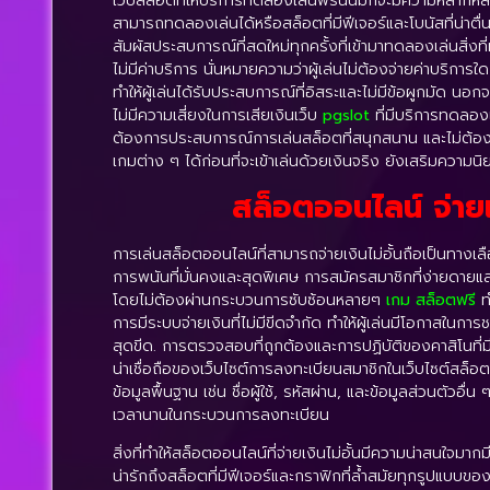
เว็บสล็อตที่ให้บริการทดลองเล่นฟรีนั้นมักจะมีความหลากหล
สามารถทดลองเล่นได้หรือสล็อตที่มีฟีเจอร์และโบนัสที่น่าตื่นเต้
สัมผัสประสบการณ์ที่สดใหม่ทุกครั้งที่เข้ามาทดลองเล่นสิ่งที
ไม่มีค่าบริการ นั่นหมายความว่าผู้เล่นไม่ต้องจ่ายค่าบริการ
ทำให้ผู้เล่นได้รับประสบการณ์ที่อิสระและไม่มีข้อผูกมัด นอ
ไม่มีความเสี่ยงในการเสียเงินเว็บ
pgslot
ที่มีบริการทดลองเล
ต้องการประสบการณ์การเล่นสล็อตที่สนุกสนาน และไม่ต้อง
เกมต่าง ๆ ได้ก่อนที่จะเข้าเล่นด้วยเงินจริง ยังเสริมควา
สล็อตออนไลน์ จ่ายเ
การเล่นสล็อตออนไลน์ที่สามารถจ่ายเงินไม่อั้นถือเป็นทางเลื
การพนันที่มั่นคงและสุดพิเศษ การสมัครสมาชิกที่ง่ายดายและ
โดยไม่ต้องผ่านกระบวนการซับซ้อนหลายๆ
เกม สล็อตฟรี
ท
การมีระบบจ่ายเงินที่ไม่มีขีดจำกัด ทำให้ผู้เล่นมีโอกาสในก
สุดขีด. การตรวจสอบที่ถูกต้องและการปฏิบัติของคาสิโนที่มีชื
น่าเชื่อถือของเว็บไซต์การลงทะเบียนสมาชิกในเว็บไซต์สล็อตท
ข้อมูลพื้นฐาน เช่น ชื่อผู้ใช้, รหัสผ่าน, และข้อมูลส่วนตัวอื่น
เวลานานในกระบวนการลงทะเบียน
สิ่งที่ทำให้สล็อตออนไลน์ที่จ่ายเงินไม่อั้นมีความน่าสนใจม
น่ารักถึงสล็อตที่มีฟีเจอร์และกราฟิกที่ล้ำสมัยทุกรูปแบบขอ