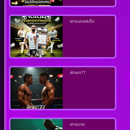
แทงบอลสเต็ป
พักยก77
แทงมวย