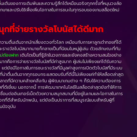
เต้นของการเดิมพันและความรู้สึกได้เหมือนจริงทุกครั้งที่หมุนวงล้อ
ถศึกษาและปรับใช้เพื่อเพิ่มโอกาสในการชนะในทุกรอบของเกมสล็อตใหม่
ุกที่จ่ายรางวัลโบนัสได้ดีมาก
ตื่นเต้นจากนักเสี่ยงดวงทั่วโลก เหมือนกับการหาลูกเต๋าทอยที่ได้
ะรางวัลโบนัสมากมายก็กลายเป็นที่นิยมในหมู่ผู้เล่น ด้วยลักษณะที่ทัน
ม่ต้องฝาก
เติบโตเป็นที่รู้จักในวงการและยังคงสร้างความสนใจอย่าง
นใจมากคือการจ่ายรางวัลโบนัสที่มีค่าสูงมาก ผู้เล่นไม่เพียงแค่ได้รับความ
ต่ยังมีโอกาสในการชนะรางวัลที่มีมูลค่าสูงการเปิดตัวโบนัสที่มีระบบ
ัลที่น่าตื่นเต้นจากทุกรอบกระแสตอบรับที่ดีนี้ไม่เพียงแค่ทำให้สล็อตล่าสุด
 ในตลาดที่มีความคล้ายคลึงกัน ผู้พัฒนาเกมต่าง ๆ ก็รับใช้ความต้องการ
ที่ดีเยี่ยม นอกจากนี้ การพัฒนาเทคโนโลยีในสล็อตล่าสุดยังทำให้การ
รเชื่อมต่ออินเทอร์เน็ตด้วยความสนุกสนานที่มีอยู่ในเกมและโอกาสในการ
ือกที่ดีสำหรับนักพนัน, แต่ยังเป็นปราการที่สมบูรณ์แบบสำหรับผู้ที่
นปัจจุบัน