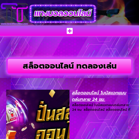
สล็อตออนไลน์ ทดลองเล่น
สล็อตออนไลน์ โบนัสเเจกเเบบ
ถล่มทลาย 24 ชม.
สล็อตออนไลน์ โบนัสเเจกเเบบถล่มทลาย
24 ชม. สล็อตออนไลน์ สล็อตออนไลน์ ที