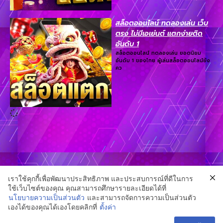
สล็อตออนไลน์ ทดลองเล่น เว็บ
ตรง ไม่มีเอเย่นต์ แตกง่ายติด
อันดับ 1
สล็อตออนไลน์ ทดลองเล่น ยอดนิยม
อันดับ 1 ของไทย ผู้เล่นสล็อตออนไลน์ยัง
คว
เราใช้คุกกี้เพื่อพัฒนาประสิทธิภาพ และประสบการณ์ที่ดีในการ
ใช้เว็บไซต์ของคุณ คุณสามารถศึกษารายละเอียดได้ที่
นโยบายความเป็นส่วนตัว
และสามารถจัดการความเป็นส่วนตัว
เองได้ของคุณได้เองโดยคลิกที่
ตั้งค่า