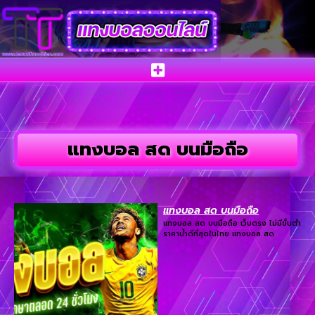
แทงบอล สด บนมือถือ
แทงบอล สด บนมือถือ
แทงบอล สด บนมือถือ เว็บตรง ไม่มีขั้นต่ำ
ราคาน้ำดีที่สุดในไทย แทงบอล สด