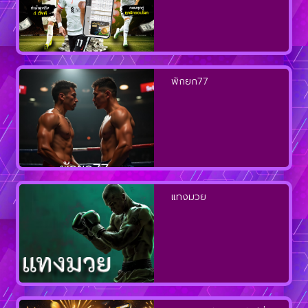
พักยก77
แทงมวย