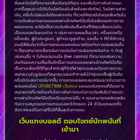
ชั่นและโบนัสที่สามารถเพิ่มเงินทุนให้คุณ และเพิ่มโอกาสในการชนะ
มากขึ้นคุณอาจได้รับโบนัสต้อนรับสำหรับสมาชิกใหม่, โบนัสการฝาก
เงิน, หรือโบนัสแบบไม่ต้องฝากเงิน ที่ช่วยให้คุณมีเงินทุนเพิ่มเติมใน
การเดิมพันการแทงบอลสดผ่านโทรศัพท์มือถือไม่เพียงแค่การทาย
ผลของเกม แต่ยังเป็นการเดิมพันอันตื่นเต้นที่ให้คุณเสี่ยงดวงใน
เรื่องของแต้มแบบต่าง ๆ เช่นการทายผลเต็มเวลา, ครึ่งแรกหรือ
ครึ่งหลัง, ผู้ทำประตูแรก, ผู้ทำประตูสุดท้าย, และอื่น ๆ ที่ทำให้การดู
เกมมีสีสันต์มากขึ้นการแทงบอลสดยังมาพร้อมกับการเล่นพนันอื่น
ๆ ที่คุณสามารถเลือกเล่นการแข่งขันการเล่นเกมพนันต่าง ๆ กับผู้
เล่นคนอื่น ๆ ในโหมดแอนนั่ล (live casino) ที่สามารถเพิมความ
บันเทิงและความตื่นเติ้นอีกขึ้นการแทงบอลสดผ่านโทรศัพท์มือถือ
เป็นทางเลือกที่ดีที่สุดสำหรับผู้ที่รักกีฬาฟุตบอลและต้องการความ
สนุกสนานในรูปแบบที่สนุกสนานและท้าทายไม่ว่าคุณจะเป็นผู้เริ่มต้น
หรือมีประสบการณ์มากขึ้น การแทงบอลสดเสมอนิยมมากในวงการ
พนันออนไลน์
UFABET888 เว็บตรง
และรองรับทุกคนที่ต้องการ
สนุกสนานที่มาพร้อมกับโอกาสในการชนะในการเดิมพันไม่ว่าคุณจะ
แทงผ่านโทรศัพท์มือถือหรืออุปกรณ์อื่น ๆ คุณสามารถเพลิดเพลิน
กับความสนุกของการแทงบอลสดได้ตลอด 24 ชั่วโมงตลอดทั้ง
สัปดาห์และมีโอกาสที่ไม่มีที่สิ้นสุดในการชนะ
เว็บแทงบอลดี ตอบโจทย์นักพนันที่
เข้ามา