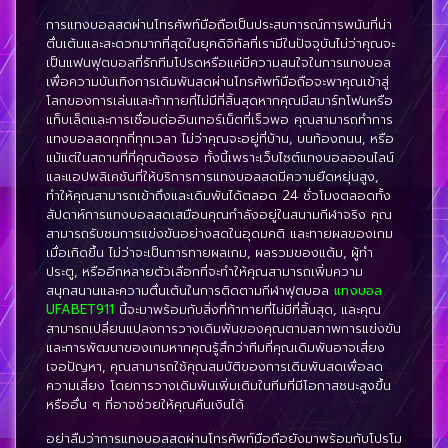
การแทงบอลสดผ่านโทรศัพท์มือถือเป็นประสบการณ์การพนันที่น่า
ตื่นเต้นและสะดวกมากที่สุดในยุคดิจิทัลที่เรามีในปัจจุบันไม่ว่าคุณจะ
เป็นแฟนฟุตบอลที่รักทีมโปรดหรือแค่มีความสนใจในการแทงบอล
เพื่อความบันเทิงการเดิมพันสดผ่านโทรศัพท์มือถือจะพาคุณเข้าสู่
โลกของการเล่นและท้าทายที่ไม่มีที่สิ้นสุดหากคุณมีสมาร์ทโฟนหรือ
แท็บเล็ตและการเชื่อมต่ออินเทอร์เน็ตที่เร็วพอ คุณสามารถทำการ
แทงบอลสดทุกที่ทุกเวลา ไม่ว่าคุณจะอยู่ที่บ้าน, บนท้องถนน, หรือ
แม้แต่ในสถานที่ที่คุณต้องรอ ทั้งนี้เพราะเว็บไซต์แทงบอลออนไลน์
และแอปพลิเคชันที่ให้บริการการแทงบอลสดมีความยืดหยุ่นสูง,
ทำให้คุณสามารถเข้าถึงและเดิมพันได้ตลอด 24 ชั่วโมงตลอดทั้ง
สัปดาห์การแทงบอลสดเสมือนคุณกำลังอยู่ในสนามกีฬาจริง คุณ
สามารถรับชมการแข่งขันอย่างสดในอุดมคติ และทายผลของเกม
เมื่อเกิดขึ้น ไม่ว่าจะเป็นการทายผลเกม, ผลรวมของแต้ม, ผู้ทำ
ประตู, หรืออีกหลายตัวเลือกที่จะทำให้คุณสามารถเพิ่มความ
สนุกสนานและความตื่นเต้นในการติดตามกีฬาฟุตบอล
แทงบอล
UFABET911
นี้จะมาพร้อมกับสิ่งที่ท้าทายที่ไม่มีที่สิ้นสุด, และคุณ
สามารถเปลี่ยนแปลงการวางเดิมพันของคุณตามสภาพการแข่งขัน
และการพัฒนาของเกมหากคุณรู้สึกว่าทีมที่คุณเดิมพันอาจเสี่ยง
เจอปัญหา, คุณสามารถใช้คุณสมบัติของการเดิมพันสดเพื่อลด
ความเสี่ยง โดยการวางเดิมพันเพิ่มเติมในทีมที่มีโอกาสชนะสูงขึ้น
หรืออื่น ๆ ที่อาจช่วยให้คุณคืนเงินได้
อย่าลืมว่าการแทงบอลสดผ่านโทรศัพท์มือถือยังมาพร้อมกับโปรโม